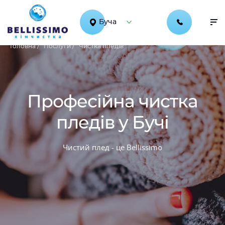
Буча
Головна /
Послуги /
Чистка пледів
Професійна чистка
пледів у Бучі
Чистий плед - це Bellissimo