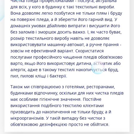
Чистка пледа професіоналами - послуга, актуальна
для всіх, у кого в будинку є такі текстильні вироби.
Вона дозволяє легко позбутися не тільки плям і бруду
на поверхні пледа, а й зберегти його гарний вид. У
домашніх умовах дбайливо випрати і висушити його
без заломів і зморшок досить важко. І, як часто буває,
розмір текстильного виробу навіть не дозволяє
використовувати машинку-автомат, а ручне прання -
зовсім не ефективний варіант. Скористатися
послугами професійного чищення пледів обов'язково
варто, якщо його використовує дитина, астматик або
алергік, адже в такому текстилі накопичується бруд,
пил, пилові кліщі і бактерії.
Також ми співпрацюємо з готелями, ресторанами,
будинками відпочинку, оскільки для них чистка пледів
має особливе гігієнічне значення. Постійне
використання подібного текстилю клієнтами
призводить до накопичення не тільки бруду, а й
мікроорганізмів. У такій випадку без чистки з
обов'язковою дезінфекцією просто не обійтися.