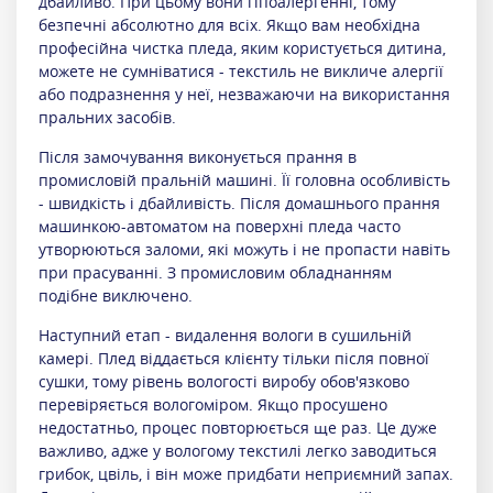
дбайливо. При цьому вони гіпоалергенні, тому
безпечні абсолютно для всіх. Якщо вам необхідна
професійна чистка пледа, яким користується дитина,
можете не сумніватися - текстиль не викличе алергії
або подразнення у неї, незважаючи на використання
пральних засобів.
Після замочування виконується прання в
промисловій пральній машині. Її головна особливість
- швидкість і дбайливість. Після домашнього прання
машинкою-автоматом на поверхні пледа часто
утворюються заломи, які можуть і не пропасти навіть
при прасуванні. З промисловим обладнанням
подібне виключено.
Наступний етап - видалення вологи в сушильній
камері. Плед віддається клієнту тільки після повної
сушки, тому рівень вологості виробу обов'язково
перевіряється вологоміром. Якщо просушено
недостатньо, процес повторюється ще раз. Це дуже
важливо, адже у вологому текстилі легко заводиться
грибок, цвіль, і він може придбати неприємний запах.