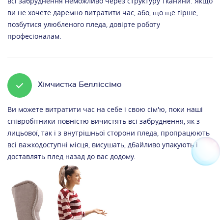
всі забруднення неможливо через структуру тканини. Якщо
ви не хочете даремно витратити час, або, що ще гірше,
позбутися улюбленого пледа, довірте роботу
професіоналам.
Хімчистка Белліссімо
Ви можете витратити час на себе і свою сім'ю, поки наші
співробітники повністю вичистять всі забруднення, як з
лицьової, так і з внутрішньої сторони пледа, пропрацюють
всі важкодоступні місця, висушать, дбайливо упакують і
доставлять плед назад до вас додому.