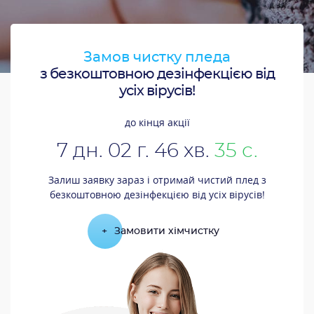
Замов чистку пледа
з безкоштовною дезінфекцією від
усіх вірусів!
до кінця акції
7
дн.
02
г.
46
хв.
34
с.
Залиш заявку зараз і отримай чистий плед з
безкоштовною дезінфекцією від усіх вірусів!
+
Замовити хімчистку