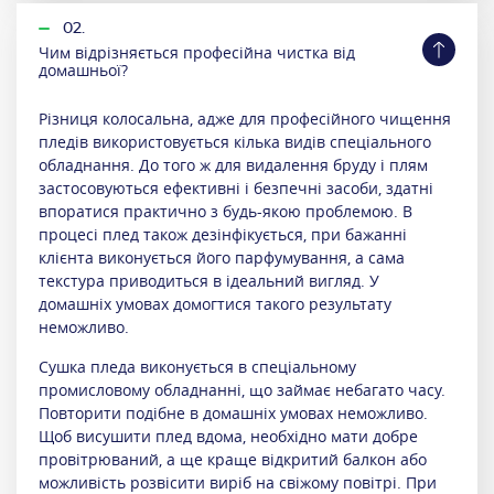
02.
Чим відрізняється професійна чистка від
домашньої?
Різниця колосальна, адже для професійного чищення
пледів використовується кілька видів спеціального
обладнання. До того ж для видалення бруду і плям
застосовуються ефективні і безпечні засоби, здатні
впоратися практично з будь-якою проблемою. В
процесі плед також дезінфікується, при бажанні
клієнта виконується його парфумування, а сама
текстура приводиться в ідеальний вигляд. У
домашніх умовах домогтися такого результату
неможливо.
Сушка пледа виконується в спеціальному
промисловому обладнанні, що займає небагато часу.
Повторити подібне в домашніх умовах неможливо.
Щоб висушити плед вдома, необхідно мати добре
провітрюваний, а ще краще відкритий балкон або
можливість розвісити виріб на свіжому повітрі. При