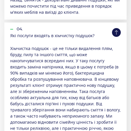
можемо почистити під час приведення в порядок
м'яких меблів на виїзді до клієнта.
04.
Які послуги входять в хімчистку подушок?
Хімчистка подушок - це не тільки видалення плям,
бруду, пилу та іншого сміття, що може
накопичуватися всередині них. У таку послугу
входить заміна напірника, якщо в цьому є потреба (в
90% випадків ми міняємо його), бактерицидна
обробка та розпушування наповнювача. В кінцевому
результаті клієнт отримує практично нову подушку,
але зі збереженим наповненням. Така послуга
особливо актуальна для тих, кому від батьків або
бабусь дісталися пір'яні і пухові подушки. Від
тривалого зберігання вони набирають сміття і вологу,
а також часто набувають неприємного запаху. Ми
допомагаємо відновити сімейну цінність і зробити її
не тільки реліквією, але і практичною річчю, якою