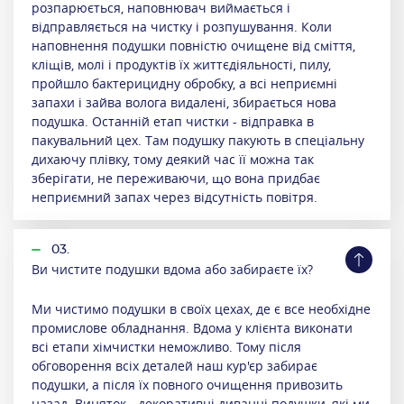
розпарюється, наповнювач виймається і
відправляється на чистку і розпушування. Коли
наповнення подушки повністю очищене від сміття,
кліщів, молі і продуктів їх життєдіяльності, пилу,
пройшло бактерицидну обробку, а всі неприємні
запахи і зайва волога видалені, збирається нова
подушка. Останній етап чистки - відправка в
пакувальний цех. Там подушку пакують в спеціальну
дихаючу плівку, тому деякий час її можна так
зберігати, не переживаючи, що вона придбає
неприємний запах через відсутність повітря.
03.
Ви чистите подушки вдома або забираєте їх?
Ми чистимо подушки в своїх цехах, де є все необхідне
промислове обладнання. Вдома у клієнта виконати
всі етапи хімчистки неможливо. Тому після
обговорення всіх деталей наш кур'єр забирає
подушки, а після їх повного очищення привозить
назад. Виняток - декоративні диванні подушки, які ми