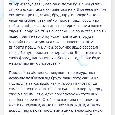
використовує для цього саме подушку. Тільки уявіть,
скільки всього може залишатися на ній за весь період
експлуатації: піт, слина, бруд, віруси і мікроби, коли
людина хворіє, і, звичайно, пилові кліщі, особливо
небезпечні для астматиків та алергіків. І чим довше
служить подушка, тим небезпечніше вона стає, навіть
якщо прати наволочку кожні кілька днів. Бруд і
мікроби накопичуються саме в наповнювачі. А
випрати подушку цілком, особливо якщо всередині
пір'я або пух, практично нереально. Вона втратить
свою форму, наповнення зіб'ється, і тоді її вже буде
неможливо використовувати.
Професійна хімчистка подушок - процедура, яка
дозволяє позбутися від бруду, плям поту, слини на
подушці, а також видалити мікроби і пилові кліщі
саме з наповнювача. Вона актуальна в першу чергу
своєю гігієнічністю, адже забезпечує чистоту цих
постільних речей. Особливо важливо періодично
чистити подушки, якщо на них сплять діти, а також
дорослі, які мають проблеми з дихальною системою,