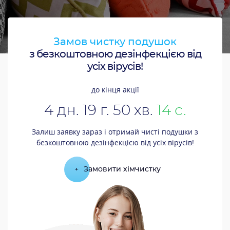
Замов чистку подушок
з безкоштовною дезінфекцією від
усіх вірусів!
до кінця акції
4
дн.
19
г.
50
хв.
13
с.
Залиш заявку зараз і отримай чисті подушки з
безкоштовною дезінфекцією від усіх вірусів!
+
Замовити хімчистку