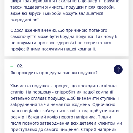
шкірні захворювання і схильність до алергії. Бажано
також піддавати хімчистці подушки після хвороби,
адже всі віруси і мікроби можуть залишатися
всередині неї.
Є дослідження вчених, що причиною поганого
самопочуття може бути брудна подушка. Так чому б
не подумати про своє здоров'я і не скористатися
професійними послугами нашої компанії.
02.
Як проходить процедура чистки подушок?
Хімчистка подушок - процес, що проходить в кілька
етапів. На першому - співробітник нашої компанії
ретельно оглядає подушку, щоб визначити ступінь її
забруднення та чи немає пошкоджень. Одночасно
наш спеціаліст зв'язується з клієнтом, щоб уточнити
розмір і бажаний колір нового напірника. Тільки
після повного затвердження всіх деталей клієнтом ми
приступаємо до самого чищення. Старий напірник